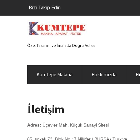
Bizi Takip Edin
Özel Tasarım ve İmalatta Doğru Adres
Kumtepe Makina
Hakkımızda
H
İletişim
Adres:
Üçevler Mah. Küçük Sanayi Sitesi
85. sokak 73. Blok No : 7 Nilüfer / BURSA / Türkiye