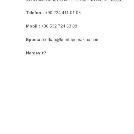
Telefon :
+90 224 411 01 05
Mobil :
+90 532 724 63 88
Eposta:
serkan@kumtepemakina.com
Nerdeyiz?